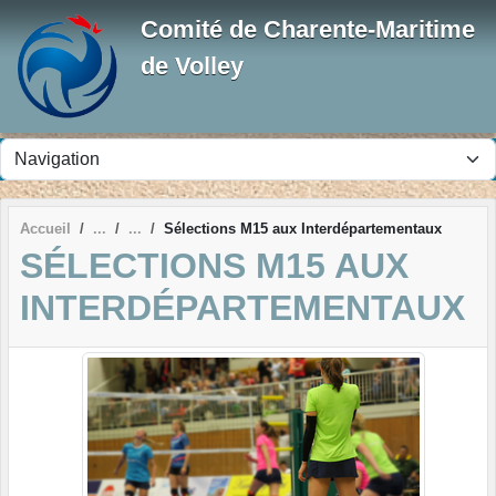
Panneau de gestion des cookies
Comité de Charente-Maritime
de Volley
Accueil
Sélections M15 aux Interdépartementaux
SÉLECTIONS M15 AUX
INTERDÉPARTEMENTAUX