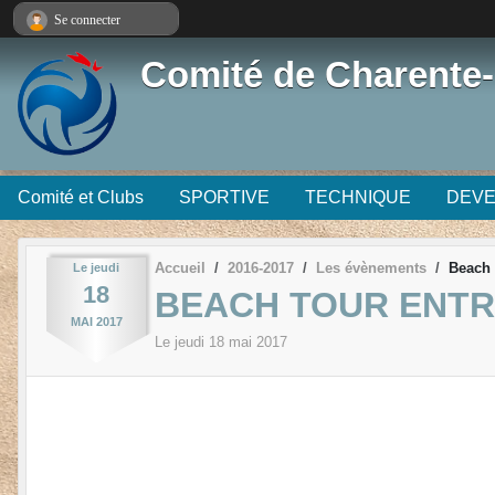
Panneau de gestion des cookies
Se connecter
Comité de Charente-
Comité et Clubs
SPORTIVE
TECHNIQUE
DEV
Accueil
2016-2017
Les évènements
Beach 
Le
jeudi
18
BEACH TOUR ENTR
MAI
2017
Le
jeudi
18
mai
2017