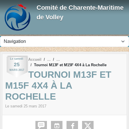
Panneau de gestion des cookies
Comité de Charente-Maritime
de Volley
Le
samedi
Accueil
25
Tournoi M13F et M15F 4X4 à La Rochelle
MARS
2017
TOURNOI M13F ET
M15F 4X4 À LA
ROCHELLE
Le
samedi
25
mars
2017